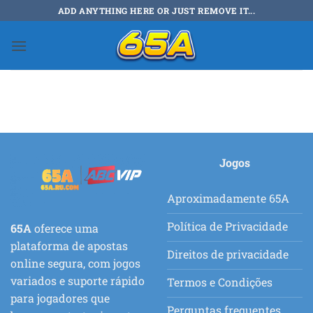
Skip
ADD ANYTHING HERE OR JUST REMOVE IT...
to
content
Jogos
Aproximadamente 65A
Política de Privacidade
65A
oferece uma
plataforma de apostas
Direitos de privacidade
online segura, com jogos
variados e suporte rápido
Termos e Condições
para jogadores que
Perguntas frequentes