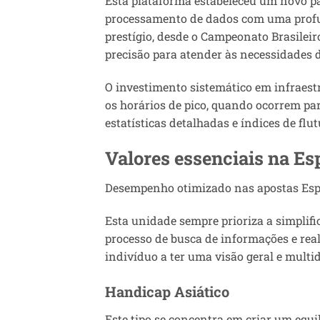
Esta plataforma estabeleceu um novo p
processamento de dados com uma profu
prestígio, desde o Campeonato Brasileir
precisão para atender às necessidades d
O investimento sistemático em infraest
os horários de pico, quando ocorrem pa
estatísticas detalhadas e índices de flu
Valores essenciais na Es
Desempenho otimizado nas apostas Esp
Esta unidade sempre prioriza a simplif
processo de busca de informações e real
indivíduo a ter uma visão geral e mult
Handicap Asiático
Este tipo se concentra em criar um equ