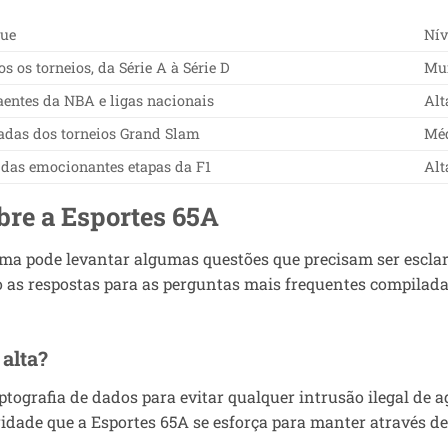
que
Nív
s os torneios, da Série A à Série D
Mui
aentes da NBA e ligas nacionais
Alt
hadas dos torneios Grand Slam
Mé
as emocionantes etapas da F1
Alt
bre a Esportes 65A
ema pode levantar algumas questões que precisam ser esclar
ão as respostas para as perguntas mais frequentes compila
alta?
tografia de dados para evitar qualquer intrusão ilegal de 
ridade que a Esportes 65A se esforça para manter através de