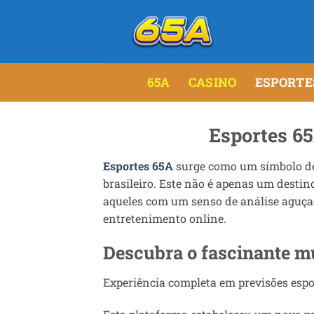
Skip
to
content
65A
CASINO
ESPORTE
Esportes 65
Esportes 65A
surge como um símbolo de 
brasileiro. Este não é apenas um desti
aqueles com um senso de análise aguça
entretenimento online.
Descubra o fascinante m
Experiência completa em previsões espo