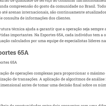
adrão de qualidade de serviço ao combinar harmoniosamen
nda compreensão do gosto da comunidade no Brasil. Todo
o até arenas internacionais, são continuamente atualizados
e consulta de informações dos clientes.
rutura técnica ajuda a garantir que a operação seja sempr
rtidas importantes. Na Esportes 65A, cada indivíduo tem a 
tuação calculados por uma equipe de especialistas líderes na
portes 65A
ortes 65A
icação de operações complexas para proporcionar o máximo
ização de transações. A aplicação de algoritmos de análise
idimensional antes de tomar uma decisão final sobre os núm
ilíbrio de oportunidades entre dois oponentes com uma dife